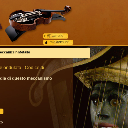
carrello
mio account
eccanici In Metallo
e ondulato - Codice di
odia di questo meccanismo
co