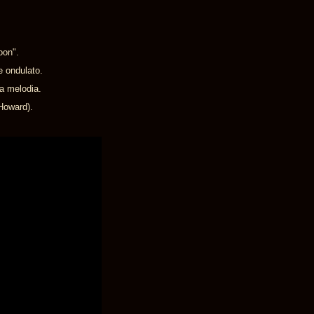
oon".
e ondulato.
a melodia.
Howard).