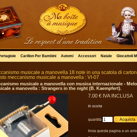
Portagioie
Carillon Per Bambini
Automi
Accessori
Natale
Giocattoli M
canismo musicale a manovella 18 note in una scatola di carton
sto meccanismo musicale a manovella : VI-07
canismo musicale a manovella con musica internazionale - Mel
icale a manovella : Strangers in the night (B. Kaempfert).
7
.00
€
IVA INCLUSA
In scorta
quantità
Invia questa pagina a un ami