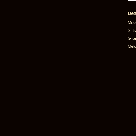
Det
Mecc
Si t
Gira
Melo