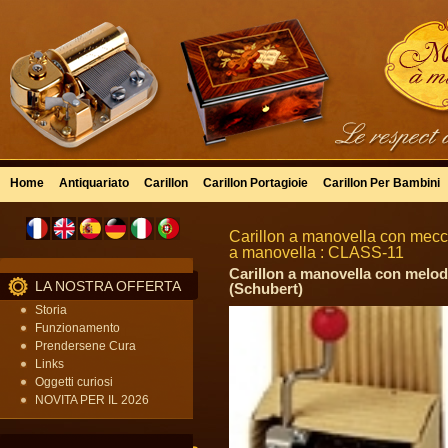
Home
Antiquariato
Carillon
Carillon Portagioie
Carillon Per Bambini
Carillon a manovella con mecca
a manovella : CLASS-11
Carillon a manovella con melodi
LA NOSTRA OFFERTA
(Schubert)
Storia
Funzionamento
Prendersene Cura
Links
Oggetti curiosi
NOVITA PER IL 2026