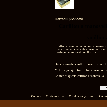
Dettagli prodotto
Carillon a manovel
carillon
Carillon a manovella con meccanismo mu
Il meccanismo musicale a manovella si t
ideale per esercitarsi con il ritmo.
Dimensioni del carillon a manovella : 4,
Melodia per questo carillon a manovell
Codice di questo carillon a manovella
:
Contatti
Guida in linea
Condizioni generali
Copyr