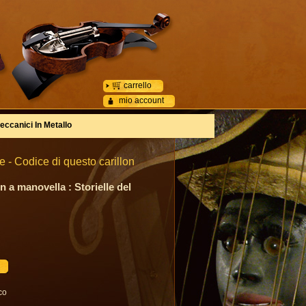
carrello
mio account
eccanici In Metallo
 - Codice di questo carillon
n a manovella : Storielle del
co