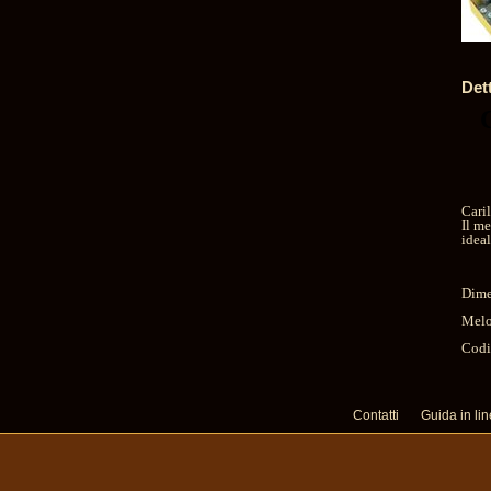
Det
Cari
Il m
ideal
Dime
Melo
Codi
Contatti
Guida in li