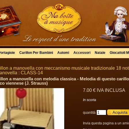
Portagioie
Carillon Per Bambini
Automi
Accessori
Natale
Giocattoli M
illon a manovella con meccanismo musicale tradizionale 18 note
anovella : CLASS-14
illon a manovella con melodia classica - Melodia di questo carillo
co viennese (J. Strauss)
7
.00
€
IVA INCLUSA
In scorta
quantità
Invia questa pagina a un ami