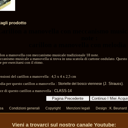
tagli prodotto
Carillon a manovella con meccanismo musica
note :
carillon a manovella con melodia 
llon a manovella con meccanismo musicale tradizionale 18 note.
eccanismo musicale a manovella si trova in una scatola di cartone ondulato. Ques
e per esercitarsi con il ritmo.
nsioni del carillon a manovella : 4,5 x 4 x
2,5 cm
dia per questo carillon a manovella
:
(J. Strauss).
Storielle del bosco viennese
ce di questo carillon a manovella
: CLASS-14
nea
Condizioni generali
Copyright
Menzioni legali
Design : K. Beunard
Vieni a trovarci sul nostro canale Youtube: