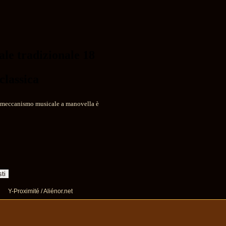
le tradizionale 18
classica
to meccanismo musicale a manovella è
Y-Proximité / Aliénor.net