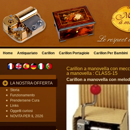
Home
Antiquariato
Carillon
Carillon Portagioie
Carillon Per Bambini
Carillon a manovella con mecca
a manovella : CLASS-15
Carillon a manovella con melodi
LA NOSTRA OFFERTA
Storia
Funzionamento
Prendersene Cura
Links
Oggetti curiosi
NOVITA PER IL 2026