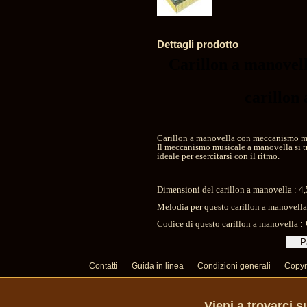
Dettagli prodotto
Carillon a manovel
carillon
Carillon a manovella con meccanismo mu
Il meccanismo musicale a manovella si t
ideale per esercitarsi con il ritmo.
Dimensioni del carillon a manovella : 4,
Melodia per questo carillon a manovell
Codice di questo carillon a manovella
:
Contatti
Guida in linea
Condizioni generali
Copyr
Vieni a trovarci 