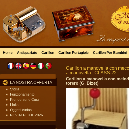
Home
Antiquariato
Carillon
Carillon Portagioie
Carillon Per Bambini
Carillon a manovella con mecca
a manovella : CLASS-22
Carillon a manovella con melodi
LA NOSTRA OFFERTA
torero (G. Bizet)
Storia
Funzionamento
Prendersene Cura
Links
Oggetti curiosi
NOVITA PER IL 2026