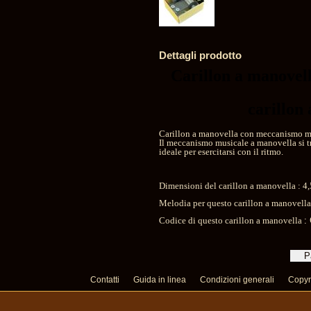
Dettagli prodotto
Carillon a manovel
carillon
Carillon a manovella con meccanismo mu
Il meccanismo musicale a manovella si t
ideale per esercitarsi con il ritmo.
Dimensioni del carillon a manovella : 4,
Melodia per questo carillon a manovell
Codice di questo carillon a manovella
:
Contatti
Guida in linea
Condizioni generali
Copyr