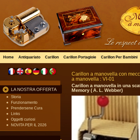
Home
Antiquariato
Carillon
Carillon Portagioie
Carillon Per Bambini
Carillon a manovella con mecc
a manovella : VI-01
Carillon a manovella in una sca
LA NOSTRA OFFERTA
Memory ( A. L. Webber)
Storia
Funzionamento
Prendersene Cura
Links
Oggetti curiosi
NOVITA PER IL 2026