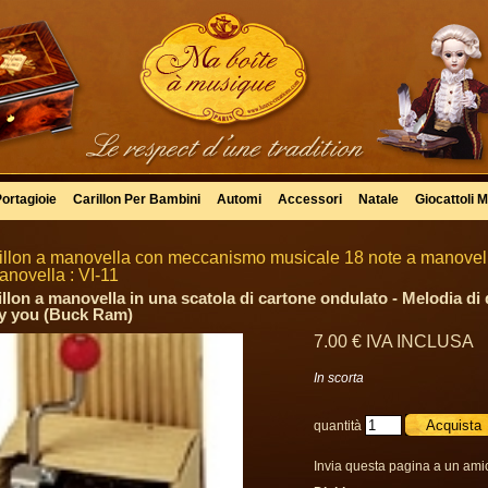
Portagioie
Carillon Per Bambini
Automi
Accessori
Natale
Giocattoli M
illon a manovella con meccanismo musicale 18 note a manovella
anovella : VI-11
illon a manovella in una scatola di cartone ondulato - Melodia di 
y you (Buck Ram)
7
.00
€
IVA INCLUSA
In scorta
quantità
Invia questa pagina a un ami