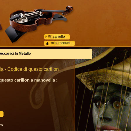
carrello
mio account
eccanici In Metallo
 - Codice di questo carillon
questo carillon a manovella :
co