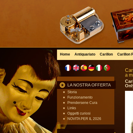
Home
Antiquariato
Carillon
Carillon 
Car
a m
Car
LA NOSTRA OFFERTA
Onl
Storia
Funzionamento
Prendersene Cura
Links
Oggetti curiosi
NOVITA PER IL 2026