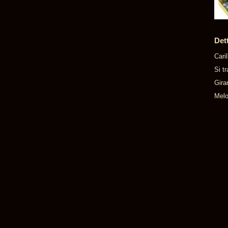
Det
Cari
Si t
Gira
Melo