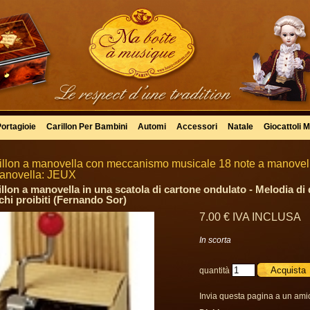
Portagioie
Carillon Per Bambini
Automi
Accessori
Natale
Giocattoli M
illon a manovella con meccanismo musicale 18 note a manovella
anovella: JEUX
illon a manovella in una scatola di cartone ondulato - Melodia di
chi proibiti (Fernando Sor)
7
.00
€
IVA INCLUSA
In scorta
quantità
Invia questa pagina a un ami