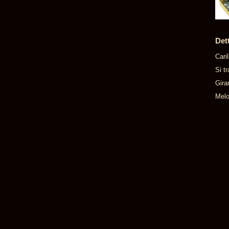
Det
Cari
Si t
Gira
Melo