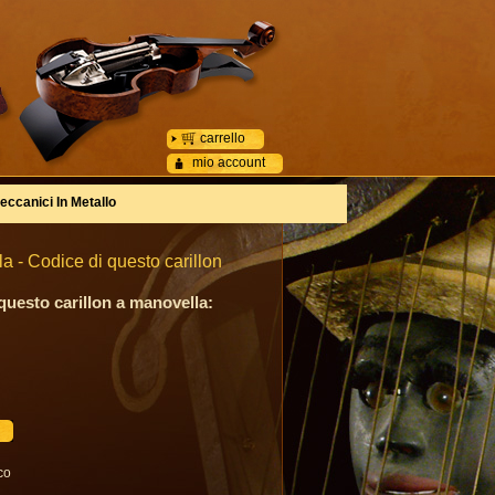
carrello
mio account
eccanici In Metallo
 - Codice di questo carillon
 questo carillon a manovella:
co