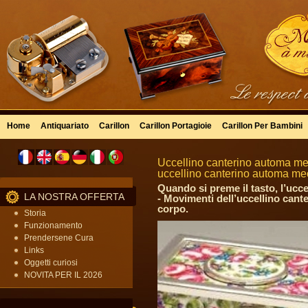
Home
Antiquariato
Carillon
Carillon Portagioie
Carillon Per Bambini
Uccellino canterino automa mec
uccellino canterino automa m
Quando si preme il tasto, l’ucc
LA NOSTRA OFFERTA
- Movimenti dell’uccellino cant
corpo.
Storia
Funzionamento
Prendersene Cura
Links
Oggetti curiosi
NOVITA PER IL 2026