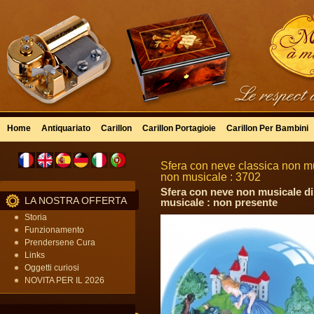
Home
Antiquariato
Carillon
Carillon Portagioie
Carillon Per Bambini
Sfera con neve classica non mu
non musicale : 3702
Sfera con neve non musicale di 
LA NOSTRA OFFERTA
musicale : non presente
Storia
Funzionamento
Prendersene Cura
Links
Oggetti curiosi
NOVITA PER IL 2026