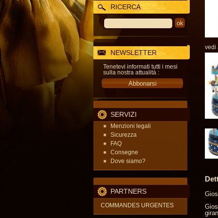
RICERCA
vedi
NEWSLETTER
Tenetevi informati tutti i mesi
sulla nostra attualità :
SERVIZI
Menzioni legali
Sicurezza
FAQ
Consegne
Dove siamo?
Det
PARTNERS
Gios
COMMANDES URGENTES
Gios
gira