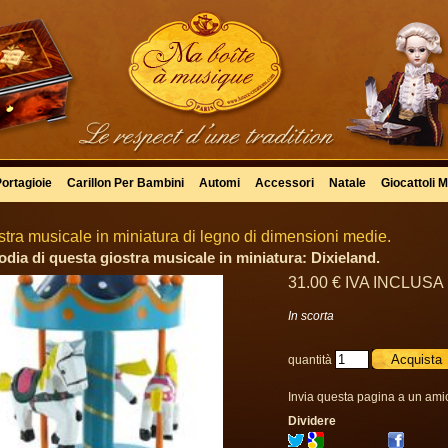
Portagioie
Carillon Per Bambini
Automi
Accessori
Natale
Giocattoli M
stra musicale in miniatura di legno di dimensioni medie.
odia di questa giostra musicale in miniatura: Dixieland.
31
.00
€
IVA INCLUSA
In scorta
quantità
Invia questa pagina a un ami
Dividere