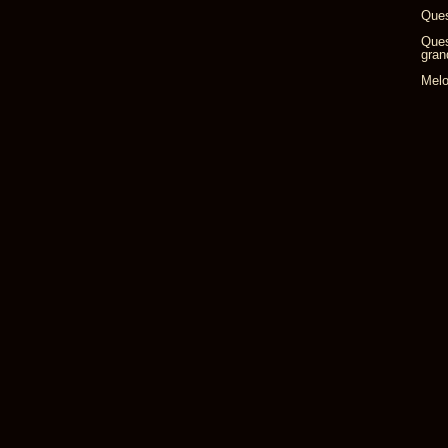
Ques
Ques
gran
Melo