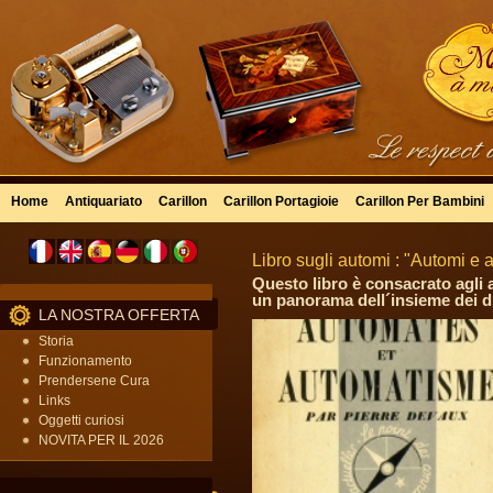
Home
Antiquariato
Carillon
Carillon Portagioie
Carillon Per Bambini
Libro sugli automi : "Automi e 
Questo libro è consacrato agli 
un panorama dell´insieme dei di
LA NOSTRA OFFERTA
Storia
Funzionamento
Prendersene Cura
Links
Oggetti curiosi
NOVITA PER IL 2026