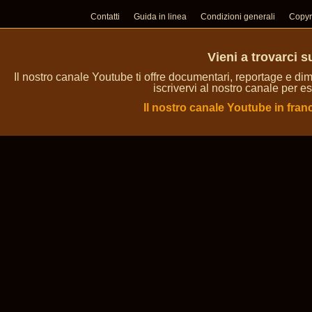
Contatti
Guida in linea
Condizioni generali
Copyr
Vieni a trovarci 
Il nostro canale Youtube ti offre documentari, reportage e dim
iscrivervi al nostro canale per es
Il nostro canale Youtube in fran