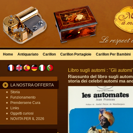
Home
Antiquariato
Carillon
Carillon Portagioie
Carillon Per Bambini
Libro sugli automi : "Gli automi
Riassunto del libro sugli automi 
storia dei celebri automi ma anch
LA NOSTRA OFFERTA
Storia
Funzionamento
Prendersene Cura
Links
Oggetti curiosi
NOVITA PER IL 2026