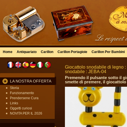
Home
Antiquariato
Carillon
Carillon Portagioie
Carillon Per Bambini
Giocattolo snodabile di legno :
snodabile : JEBA-04
Premendo il pulsante sotto il gi
LA NOSTRA OFFERTA
smette di premere, il giocattolo 
Storia
Funzionamento
Prendersene Cura
Links
Oggetti curiosi
NOVITA PER IL 2026