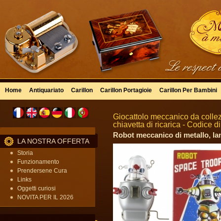
Home
Antiquariato
Carillon
Carillon Portagioie
Carillon Per Bambini
Giocattolo meccanico da collezi
chiavetta di ricarica - Codice 
Robot meccanico di metallo, la
LA NOSTRA OFFERTA
Storia
Funzionamento
Prendersene Cura
Links
Oggetti curiosi
NOVITA PER IL 2026