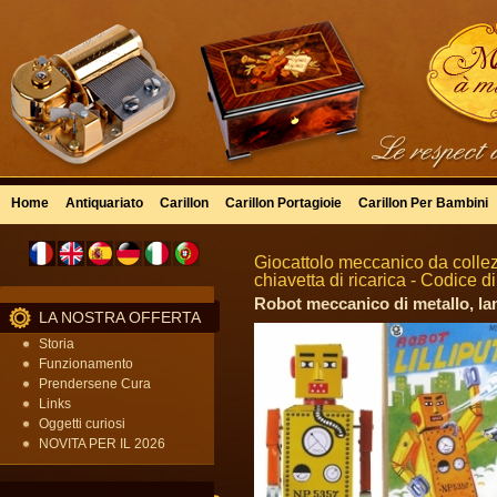
Home
Antiquariato
Carillon
Carillon Portagioie
Carillon Per Bambini
Giocattolo meccanico da collezi
chiavetta di ricarica - Codice 
Robot meccanico di metallo, lam
LA NOSTRA OFFERTA
Storia
Funzionamento
Prendersene Cura
Links
Oggetti curiosi
NOVITA PER IL 2026