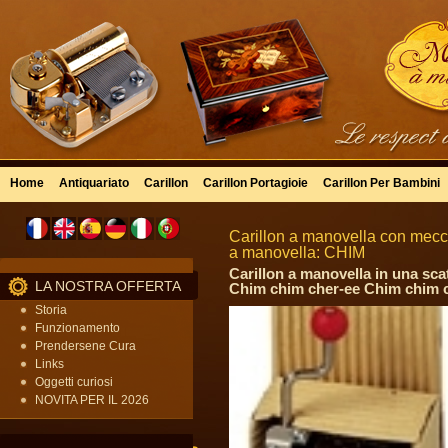
Home
Antiquariato
Carillon
Carillon Portagioie
Carillon Per Bambini
Carillon a manovella con mecc
a manovella: CHIM
Carillon a manovella in una sca
LA NOSTRA OFFERTA
Chim chim cher-ee Chim chim c
Storia
Funzionamento
Prendersene Cura
Links
Oggetti curiosi
NOVITA PER IL 2026