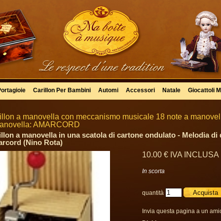
Portagioie
Carillon Per Bambini
Automi
Accessori
Natale
Giocattoli M
illon a manovella con meccanismo musicale 18 note a manovella
anovella: AMARCORD
illon a manovella in una scatola di cartone ondulato - Melodia di
rcord (Nino Rota)
10
.00
€
IVA INCLUSA
In scorta
quantità
Invia questa pagina a un ami