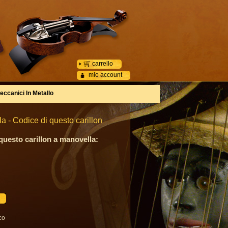
carrello
mio account
eccanici In Metallo
 - Codice di questo carillon
 questo carillon a manovella:
co