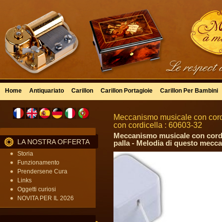
Home
Antiquariato
Carillon
Carillon Portagioie
Carillon Per Bambini
Meccanismo musicale con cordi
con cordicella : 60603-32
Meccanismo musicale con cordic
LA NOSTRA OFFERTA
palla - Melodia di questo mecca
Storia
Funzionamento
Prendersene Cura
Links
Oggetti curiosi
NOVITA PER IL 2026