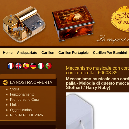
Home
Antiquariato
Carillon
Carillon Portagioie
Carillon Per Bambini
Meccanismo musicale con cordi
con cordicella : 60603-35
Meccanismo musicale con cordic
LA NOSTRA OFFERTA
palla - Melodia di questo mecca
Stothart / Harry Ruby)
Storia
Funzionamento
Prendersene Cura
Links
Oggetti curiosi
NOVITA PER IL 2026