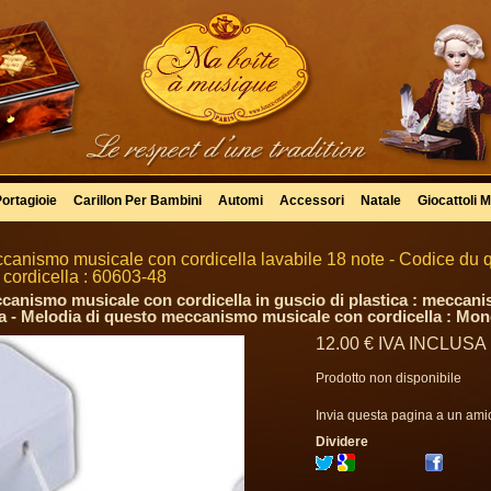
Portagioie
Carillon Per Bambini
Automi
Accessori
Natale
Giocattoli M
canismo musicale con cordicella lavabile 18 note - Codice du
 cordicella : 60603-48
canismo musicale con cordicella in guscio di plastica : meccani
la - Melodia di questo meccanismo musicale con cordicella : Mo
12
.00
€
IVA INCLUSA
Prodotto non disponibile
Invia questa pagina a un ami
Dividere