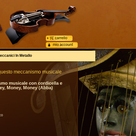
carrello
mio account
eccanici In Metallo
 questo meccanismo musicale
smo musicale con cordicella e
ney, Money, Money (Abba)
co