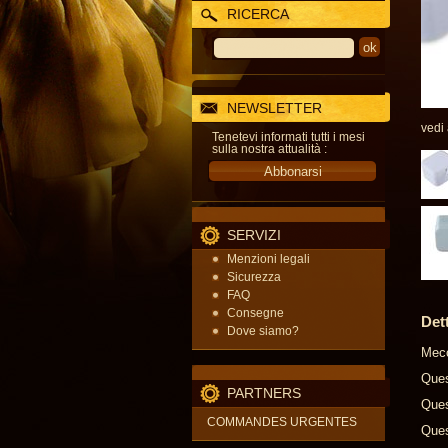
RICERCA
NEWSLETTER
vedi
Tenetevi informati tutti i mesi
sulla nostra attualità :
SERVIZI
Menzioni legali
Sicurezza
FAQ
Consegne
Det
Dove siamo?
Mecc
Ques
PARTNERS
Ques
COMMANDES URGENTES
Ques