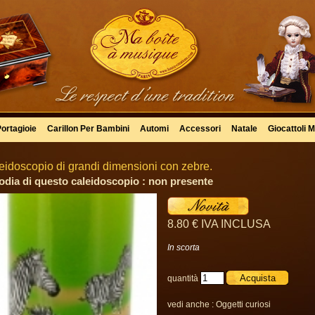
Portagioie
Carillon Per Bambini
Automi
Accessori
Natale
Giocattoli M
eidoscopio di grandi dimensioni con zebre.
odia di questo caleidoscopio : non presente
8
.80
€
IVA INCLUSA
In scorta
quantità
vedi anche :
Oggetti curiosi