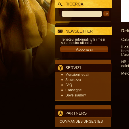
RICERCA
Det
NEWSLETTER
Tenetevi informati tutti i mesi
Cale
sulla nostra attualità :
Il c
fram
L’oss
NB :
cale
SERVIZI
Melo
Menzioni legali
Sicurezza
FAQ
Consegne
Dove siamo?
PARTNERS
COMMANDES URGENTES