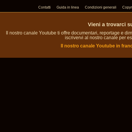
Contatti
Guida in linea
Condizioni generali
Copyr
Vieni a trovarci 
Il nostro canale Youtube ti offre documentari, reportage e dim
iscrivervi al nostro canale per es
Il nostro canale Youtube in fran