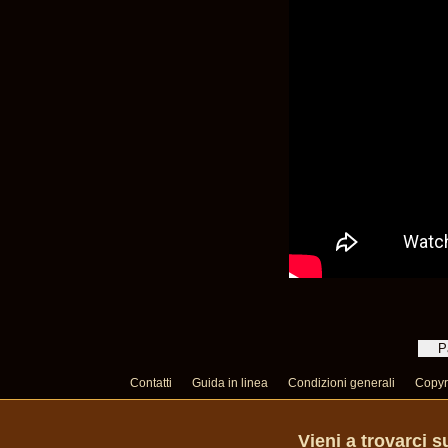
Contatti
Guida in linea
Condizioni generali
Copyr
Vieni a trovarci 