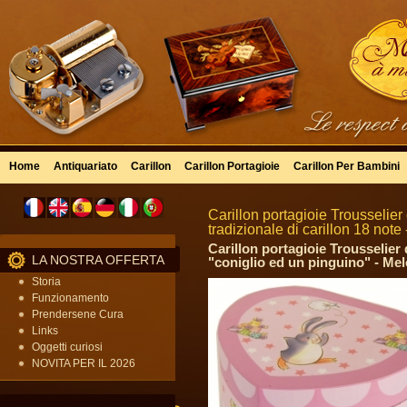
Home
Antiquariato
Carillon
Carillon Portagioie
Carillon Per Bambini
Carillon portagioie Trousseli
tradizionale di carillon 18 note
Carillon portagioie Trousselier 
LA NOSTRA OFFERTA
"coniglio ed un pinguino" - Mel
Storia
Funzionamento
Prendersene Cura
Links
Oggetti curiosi
NOVITA PER IL 2026