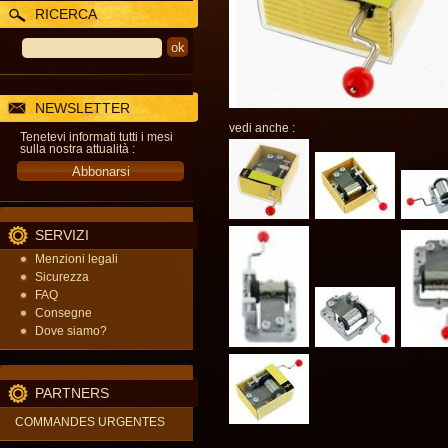
RICERCA
NEWSLETTER
vedi anche :
Tenetevi informati tutti i mesi
sulla nostra attualità :
SERVIZI
Menzioni legali
Sicurezza
FAQ
Consegne
Dove siamo?
PARTNERS
COMMANDES URGENTES