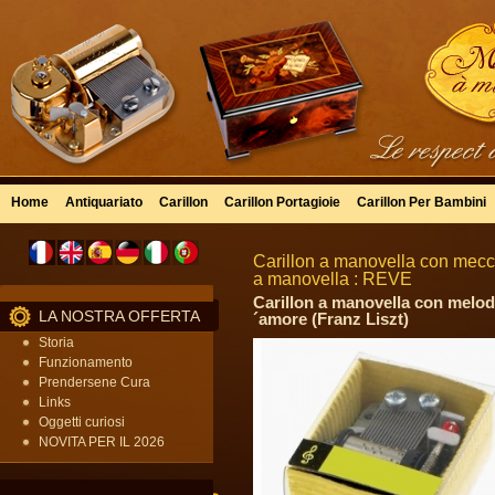
Home
Antiquariato
Carillon
Carillon Portagioie
Carillon Per Bambini
Carillon a manovella con mecca
a manovella : REVE
Carillon a manovella con melodi
LA NOSTRA OFFERTA
´amore (Franz Liszt)
Storia
Funzionamento
Prendersene Cura
Links
Oggetti curiosi
NOVITA PER IL 2026