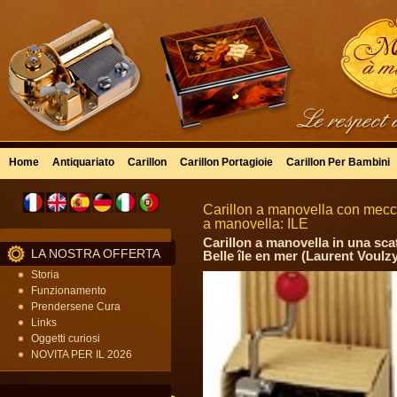
Home
Antiquariato
Carillon
Carillon Portagioie
Carillon Per Bambini
Carillon a manovella con mecc
a manovella: ILE
Carillon a manovella in una sca
LA NOSTRA OFFERTA
Belle île en mer (Laurent Voulz
Storia
Funzionamento
Prendersene Cura
Links
Oggetti curiosi
NOVITA PER IL 2026