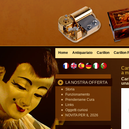
Home
Antiquariato
Carillon
Carillon 
Car
a m
Cari
LA NOSTRA OFFERTA
una
Storia
Funzionamento
Prendersene Cura
Links
Oggetti curiosi
NOVITA PER IL 2026