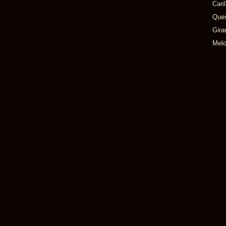
Cari
Ques
Gira
Melo