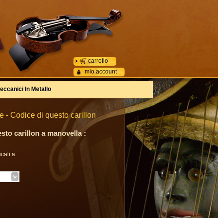
carrello
mio account
eccanici In Metallo
 - Codice di questo carillon
esto carillon a manovella :
cali a