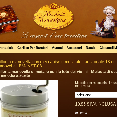
Portagioie
Carillon Per Bambini
Automi
Accessori
Natale
Giocattoli M
illon a manovella con meccanismo musicale tradizionale 18 note
anovella : BM-INST-03
llon a manovella di metallo con la foto dei violini - Melodia di qu
 melodia a scelta
Melodie per meccanismi musi
manovella :
10
.85
€
IVA INCLUSA
In scorta