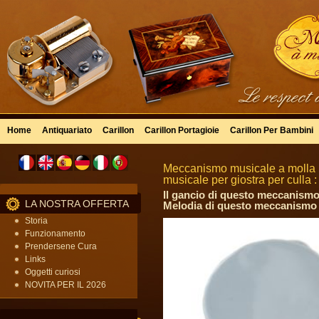
Home
Antiquariato
Carillon
Carillon Portagioie
Carillon Per Bambini
Meccanismo musicale a molla 1
musicale per giostra per culla 
Il gancio di questo meccanismo 
LA NOSTRA OFFERTA
Melodia di questo meccanismo m
Storia
Funzionamento
Prendersene Cura
Links
Oggetti curiosi
NOVITA PER IL 2026