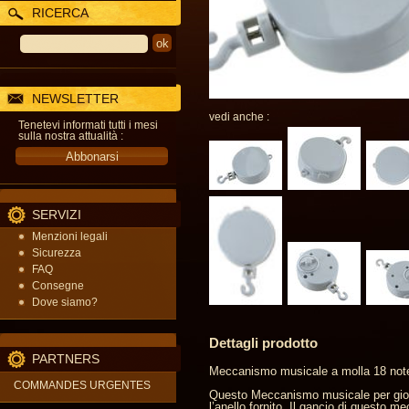
RICERCA
NEWSLETTER
vedi anche :
Tenetevi informati tutti i mesi
sulla nostra attualità :
SERVIZI
Menzioni legali
Sicurezza
FAQ
Consegne
Dove siamo?
Dettagli prodotto
PARTNERS
Meccanismo musicale a molla 18 note 
COMMANDES URGENTES
Questo Meccanismo musicale per giostr
l’anello fornito. Il gancio di questo 