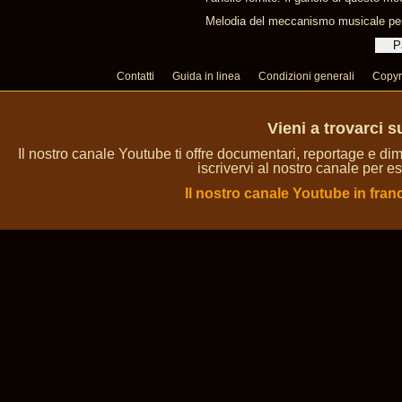
Melodia del meccanismo musicale per g
Contatti
Guida in linea
Condizioni generali
Copyr
Vieni a trovarci 
Il nostro canale Youtube ti offre documentari, reportage e dim
iscrivervi al nostro canale per es
Il nostro canale Youtube in fran