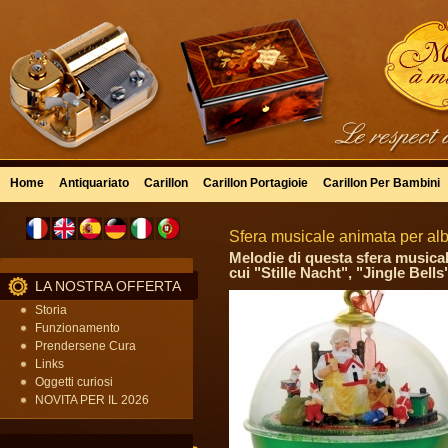
Home
Antiquariato
Carillon
Carillon Portagioie
Carillon Per Bambini
Sfera musicale animata per albe
Melodie di questa sfera musicale
cui "Stille Nacht", "Jingle Bell
LA NOSTRA OFFERTA
Storia
Funzionamento
Prendersene Cura
Links
Oggetti curiosi
NOVITA PER IL 2026