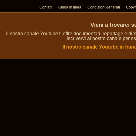
Contatti
Guida in linea
Condizioni generali
Copyr
Vieni a trovarci 
Il nostro canale Youtube ti offre documentari, reportage e dim
iscrivervi al nostro canale per es
Il nostro canale Youtube in fran