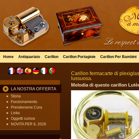
Home
Antiquariato
Carillon
Carillon Portagioie
Carillon Per Bambini
Carillon fermacarte di plexigla
lussuosa.
Melodia di questo carillon Lutèc
LA NOSTRA OFFERTA
Storia
Funzionamento
Prendersene Cura
Links
Oggetti curiosi
NOVITA PER IL 2026