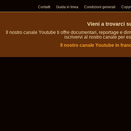
Contatti
Guida in linea
Condizioni generali
Copyr
Vieni a trovarci 
Il nostro canale Youtube ti offre documentari, reportage e dim
iscrivervi al nostro canale per es
Il nostro canale Youtube in fran