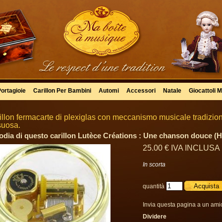
Portagioie
Carillon Per Bambini
Automi
Accessori
Natale
Giocattoli M
illon fermacarte di plexiglas con meccanismo musicale tradiziona
suosa.
odia di questo carillon Lutèce Créations : Une chanson douce (H
25
.00
€
IVA INCLUSA
In scorta
quantità
Invia questa pagina a un ami
Dividere