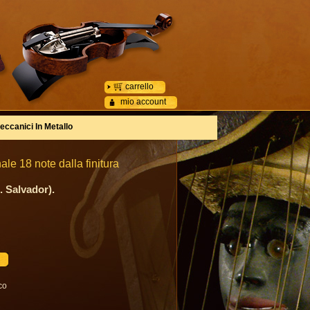
carrello
mio account
eccanici In Metallo
le 18 note dalla finitura
. Salvador).
co