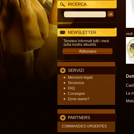
RICERCA
NEWSLETTER
vedi
Tenetevi informati tutti i mesi
sulla nostra attualità :
SERVIZI
Det
Menzioni legali
Sicurezza
Cari
FAQ
La m
Consegne
Dove siamo?
Melo
PARTNERS
COMMANDES URGENTES