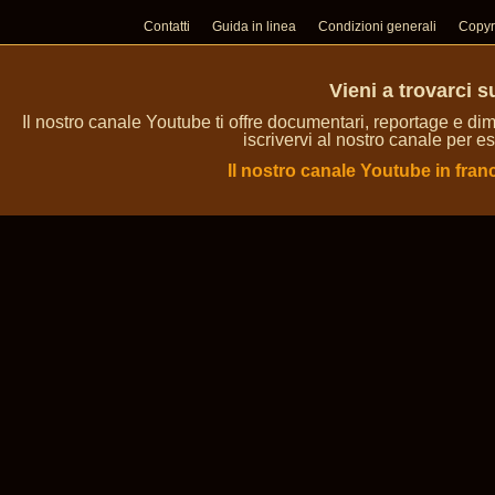
Contatti
Guida in linea
Condizioni generali
Copyr
Vieni a trovarci 
Il nostro canale Youtube ti offre documentari, reportage e dim
iscrivervi al nostro canale per es
Il nostro canale Youtube in fran