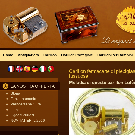
Home
Antiquariato
Carillon
Carillon Portagioie
Carillon Per Bambini
Carillon fermacarte di plexigla
lussuosa.
Melodia di questo carillon Lutèc
LA NOSTRA OFFERTA
Storia
Funzionamento
Prendersene Cura
Links
Oggetti curiosi
NOVITA PER IL 2026