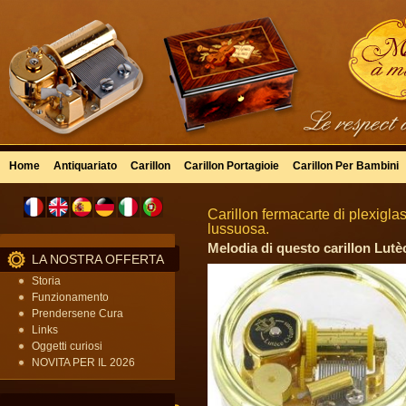
Home
Antiquariato
Carillon
Carillon Portagioie
Carillon Per Bambini
Carillon fermacarte di plexigla
lussuosa.
Melodia di questo carillon Lutè
LA NOSTRA OFFERTA
Storia
Funzionamento
Prendersene Cura
Links
Oggetti curiosi
NOVITA PER IL 2026