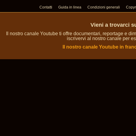
Contatti
Guida in linea
Condizioni generali
Copyr
Vieni a trovarci 
Il nostro canale Youtube ti offre documentari, reportage e dim
iscrivervi al nostro canale per es
Il nostro canale Youtube in fran