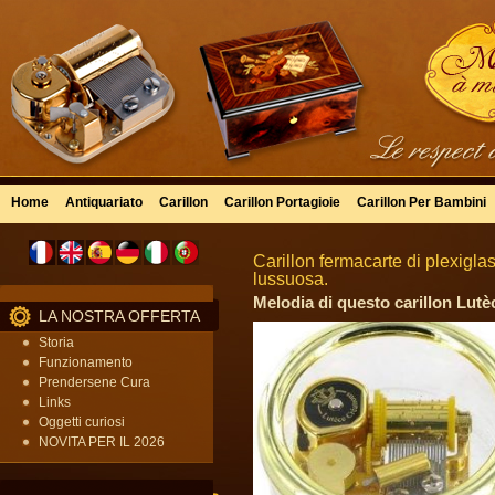
Home
Antiquariato
Carillon
Carillon Portagioie
Carillon Per Bambini
Carillon fermacarte di plexigla
lussuosa.
Melodia di questo carillon Lutèc
LA NOSTRA OFFERTA
Storia
Funzionamento
Prendersene Cura
Links
Oggetti curiosi
NOVITA PER IL 2026