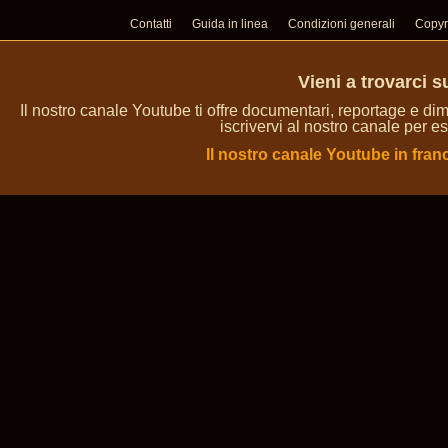
Contatti
Guida in linea
Condizioni generali
Copyr
Vieni a trovarci 
Il nostro canale Youtube ti offre documentari, reportage e dim
iscrivervi al nostro canale per es
Il nostro canale Youtube in fran