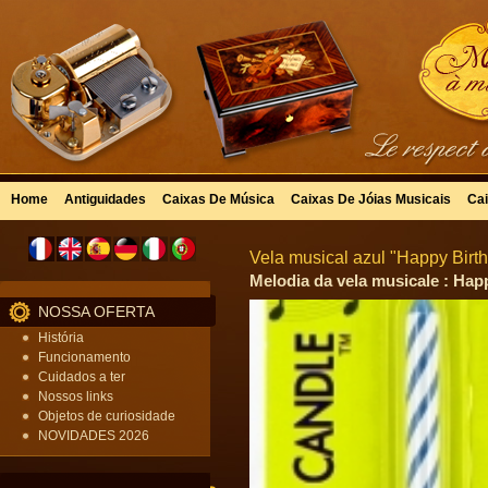
Home
Antiguidades
Caixas De Música
Caixas De Jóias Musicais
Cai
Vela musical azul "Happy Birth
Melodia da vela musicale : Hap
NOSSA OFERTA
História
Funcionamento
Cuidados a ter
Nossos links
Objetos de curiosidade
NOVIDADES 2026