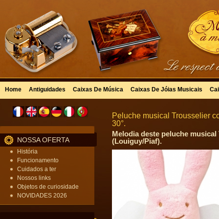
Home
Antiguidades
Caixas De Música
Caixas De Jóias Musicais
Cai
Peluche musical Trousselier c
30°.
Melodia deste peluche musical 
NOSSA OFERTA
(Louiguy/Piaf).
História
Funcionamento
Cuidados a ter
Nossos links
Objetos de curiosidade
NOVIDADES 2026