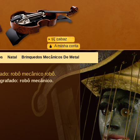
cabaz
A minha conta
os
Natal
Brinquedos Mecânicos De Metal
fado: robô mecânico robô.
agrafado: robô mecânico.