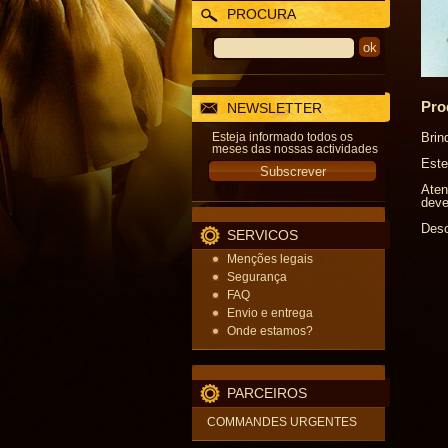
PROCURA
Pro
NEWSLETTER
Esteja informado todos os
Brin
meses das nossas actividades
Este
Aten
deve
Desc
SERVICOS
Menções legais
Segurança
FAQ
Envio e entrega
Onde estamos?
PARCEIROS
COMMANDES URGENTES