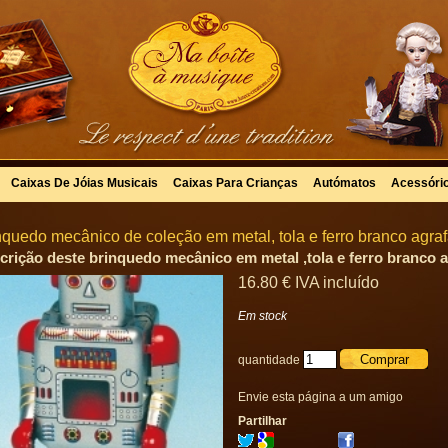
Caixas De Jóias Musicais
Caixas Para Crianças
Autómatos
Acessóri
nquedo mecânico de coleção em metal, tola e ferro branco agra
crição deste brinquedo mecânico em metal ,tola e ferro branco 
16
.80
€
IVA incluído
Em stock
quantidade
Envie esta página a um amigo
Partilhar