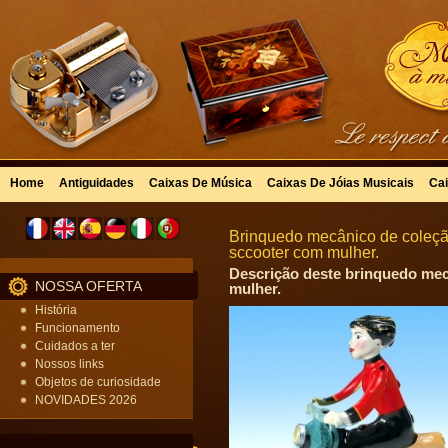
Home
Antiguidades
Caixas De Música
Caixas De Jóias Musicais
Cai
Brinquedo mecânico de coleção
sccooter com mulher.
Descrição deste brinquedo mecâ
NOSSA OFERTA
mulher.
História
Funcionamento
Cuidados a ter
Nossos links
Objetos de curiosidade
NOVIDADES 2026