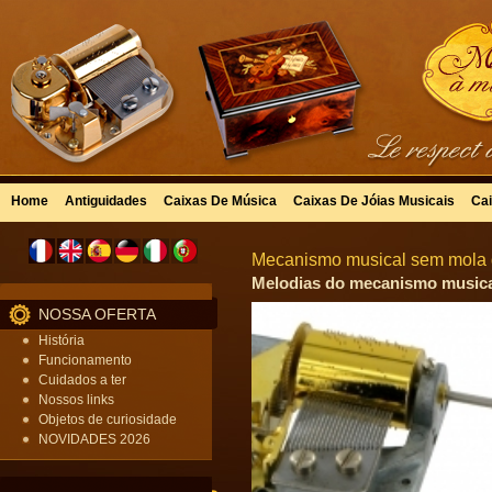
Home
Antiguidades
Caixas De Música
Caixas De Jóias Musicais
Cai
Mecanismo musical sem mola d
Melodias do mecanismo musical
NOSSA OFERTA
História
Funcionamento
Cuidados a ter
Nossos links
Objetos de curiosidade
NOVIDADES 2026