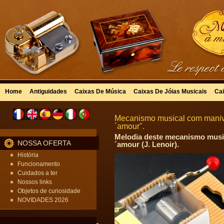
Home
Antiguidades
Caixas De Música
Caixas De Jóias Musicais
Cai
Mecanismo musical com manive
´amour".
Melodia deste mecanismo music
NOSSA OFERTA
´amour (J. Lenoir).
História
Funcionamento
Cuidados a ter
Nossos links
Objetos de curiosidade
NOVIDADES 2026