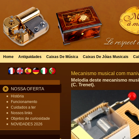
Home
Antiguidades
Caixas De Música
Caixas De Jóias Musicais
Cai
Mecanismo musical com manive
Melodia deste mecanismo music
(C. Trenet).
NOSSA OFERTA
História
Funcionamento
Cuidados a ter
Nossos links
Objetos de curiosidade
NOVIDADES 2026