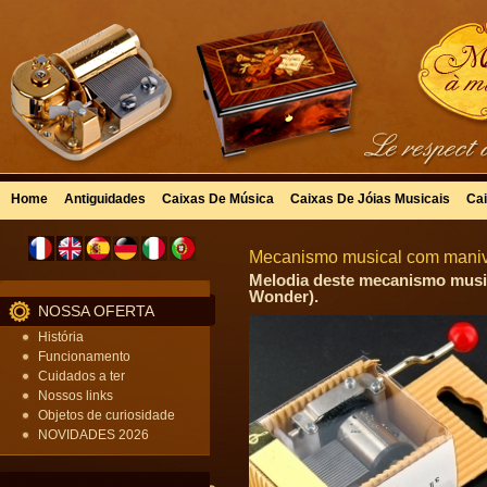
Home
Antiguidades
Caixas De Música
Caixas De Jóias Musicais
Cai
Mecanismo musical com manivela
Melodia deste mecanismo musical
Wonder).
NOSSA OFERTA
História
Funcionamento
Cuidados a ter
Nossos links
Objetos de curiosidade
NOVIDADES 2026