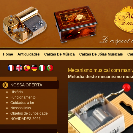
Home
Antiguidades
Caixas De Música
Caixas De Jóias Musicais
Cai
Mecanismo musical com manive
Melodia deste mecanismo musica
NOSSA OFERTA
História
Funcionamento
Cuidados a ter
Nossos links
Objetos de curiosidade
NOVIDADES 2026