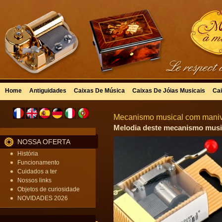
Home
Antiguidades
Caixas De Música
Caixas De Jóias Musicais
Cai
Mecanismo musical com maniv
Melodia deste mecanismo music
NOSSA OFERTA
História
Funcionamento
Cuidados a ter
Nossos links
Objetos de curiosidade
NOVIDADES 2026