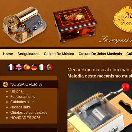
Home
Antiguidades
Caixas De Música
Caixas De Jóias Musicais
Cai
Mecanismo musical com manive
Melodia deste mecanismo musica
NOSSA OFERTA
História
Funcionamento
Cuidados a ter
Nossos links
Objetos de curiosidade
NOVIDADES 2026