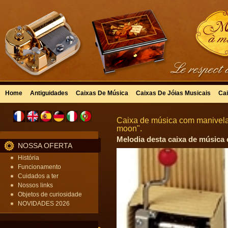
Home
Antiguidades
Caixas De Música
Caixas De Jóias Musicais
Cai
Caixa de música com manivela 
moon".
Melodia desta caixa de música 
NOSSA OFERTA
História
Funcionamento
Cuidados a ter
Nossos links
Objetos de curiosidade
NOVIDADES 2026