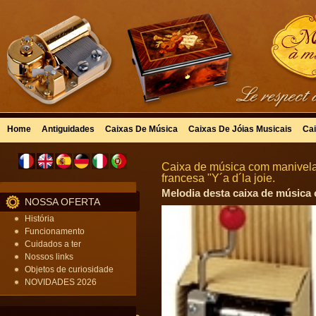
Home
Antiguidades
Caixas De Música
Caixas De Jóias Musicais
Cai
Caixa de música com manivel
francesa "Y´a d´la joie.
Melodia desta caixa de música c
NOSSA OFERTA
História
Funcionamento
Cuidados a ter
Nossos links
Objetos de curiosidade
NOVIDADES 2026