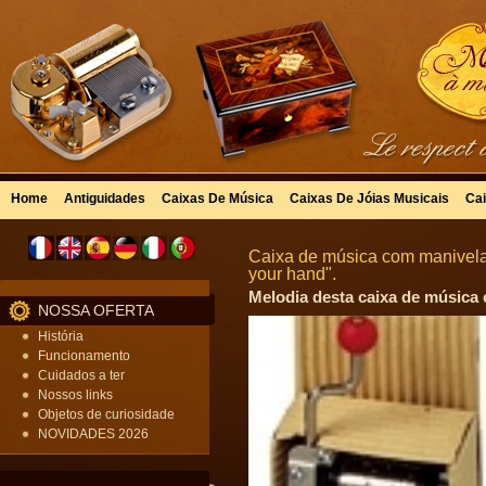
Home
Antiguidades
Caixas De Música
Caixas De Jóias Musicais
Cai
Caixa de música com manivela 
your hand".
Melodia desta caixa de música 
NOSSA OFERTA
História
Funcionamento
Cuidados a ter
Nossos links
Objetos de curiosidade
NOVIDADES 2026