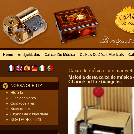
Home
Antiguidades
Caixas De Música
Caixas De Jóias Musicais
Cai
Caixa de música com manivela
Melodia desta caixa de música
Chariots of fire (Vangelis).
NOSSA OFERTA
História
Funcionamento
Cuidados a ter
Nossos links
Objetos de curiosidade
NOVIDADES 2026